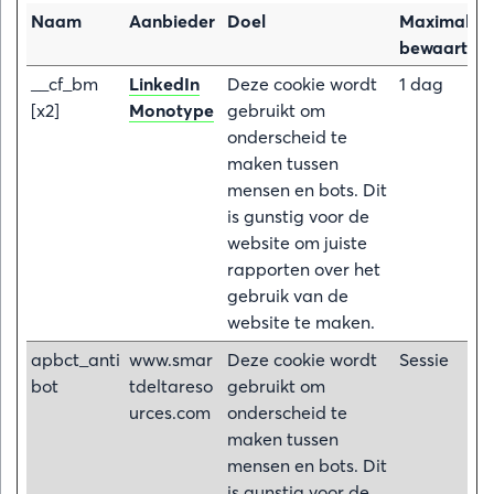
Naam
Aanbieder
Doel
Maximale
bewaarterm
__cf_bm
LinkedIn
Deze cookie wordt
1 dag
[x2]
Monotype
gebruikt om
onderscheid te
maken tussen
mensen en bots. Dit
is gunstig voor de
website om juiste
rapporten over het
gebruik van de
website te maken.
apbct_anti
www.smar
Deze cookie wordt
Sessie
bot
tdeltareso
gebruikt om
urces.com
onderscheid te
maken tussen
mensen en bots. Dit
is gunstig voor de