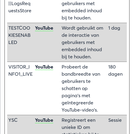
||LogsReq
gebruikers met
uestsStore
embedded inhoud
bij te houden.
TESTCOO
YouTube
Wordt gebruikt om
1 dag
KIESENAB
de interactie van
LED
gebruikers met
embedded inhoud
bij te houden.
VISITOR_I
YouTube
Probeert de
180
NFO1_LIVE
bandbreedte van
dagen
gebruikers te
schatten op
pagina's met
geïntegreerde
YouTube-video's.
YSC
YouTube
Registreert een
Sessie
unieke ID om