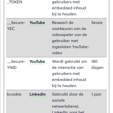
_TOKEN
gebruikers met
embedded inhoud
bij te houden.
__Secure-
YouTube
Bewaart de
Sessie
YEC
voorkeuren van de
videospeler van de
gebruiker met
ingesloten YouTube-
video
__Secure-
YouTube
Wordt gebruikt om
180
YNID
de interactie van
dagen
gebruikers met
embedded inhoud
bij te houden.
bcookie
LinkedIn
Gebruikt door de
1 jaar
sociale
netwerkdienst,
LinkedIn, voor het