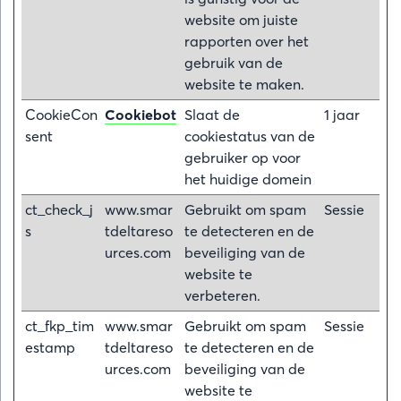
website om juiste
rapporten over het
gebruik van de
website te maken.
CookieCon
Cookiebot
Slaat de
1 jaar
sent
cookiestatus van de
gebruiker op voor
het huidige domein
ct_check_j
www.smar
Gebruikt om spam
Sessie
s
tdeltareso
te detecteren en de
urces.com
beveiliging van de
website te
verbeteren.
ct_fkp_tim
www.smar
Gebruikt om spam
Sessie
estamp
tdeltareso
te detecteren en de
urces.com
beveiliging van de
website te