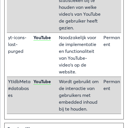
statistieken bij te
houden van welke
video's van YouTube
de gebruiker heeft
gezien.
yt-icons-
YouTube
Noodzakelijk voor
Perman
last-
de implementatie
ent
purged
en functionaliteit
van YouTube-
video's op de
website.
YtIdbMeta
YouTube
Wordt gebruikt om
Perman
#databas
de interactie van
ent
es
gebruikers met
embedded inhoud
bij te houden.