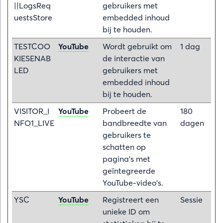
||LogsReq
gebruikers met
uestsStore
embedded inhoud
bij te houden.
TESTCOO
YouTube
Wordt gebruikt om
1 dag
KIESENAB
de interactie van
LED
gebruikers met
embedded inhoud
bij te houden.
VISITOR_I
YouTube
Probeert de
180
NFO1_LIVE
bandbreedte van
dagen
gebruikers te
schatten op
pagina's met
geïntegreerde
YouTube-video's.
YSC
YouTube
Registreert een
Sessie
unieke ID om