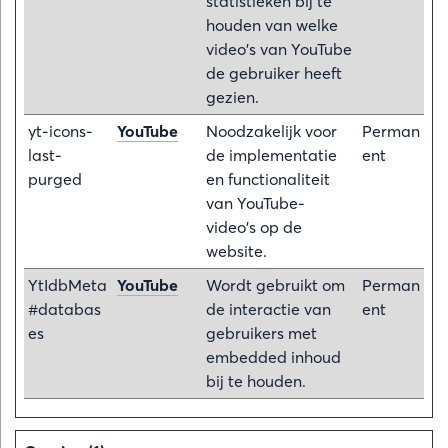
statistieken bij te
houden van welke
video's van YouTube
de gebruiker heeft
gezien.
yt-icons-
YouTube
Noodzakelijk voor
Perman
last-
de implementatie
ent
purged
en functionaliteit
van YouTube-
video's op de
website.
YtIdbMeta
YouTube
Wordt gebruikt om
Perman
#databas
de interactie van
ent
es
gebruikers met
embedded inhoud
bij te houden.