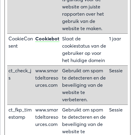
website om juiste
rapporten over het
gebruik van de
website te maken.
CookieCon
Cookiebot
Slaat de
1 jaar
sent
cookiestatus van de
gebruiker op voor
het huidige domein
ct_check_j
www.smar
Gebruikt om spam
Sessie
s
tdeltareso
te detecteren en de
urces.com
beveiliging van de
website te
verbeteren.
ct_fkp_tim
www.smar
Gebruikt om spam
Sessie
estamp
tdeltareso
te detecteren en de
urces.com
beveiliging van de
website te