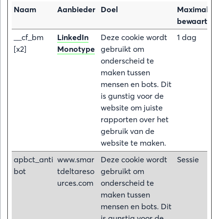
Naam
Aanbieder
Doel
Maximale
bewaarterm
__cf_bm
LinkedIn
Deze cookie wordt
1 dag
[x2]
Monotype
gebruikt om
onderscheid te
maken tussen
mensen en bots. Dit
is gunstig voor de
website om juiste
rapporten over het
gebruik van de
website te maken.
apbct_anti
www.smar
Deze cookie wordt
Sessie
bot
tdeltareso
gebruikt om
urces.com
onderscheid te
maken tussen
mensen en bots. Dit
is gunstig voor de