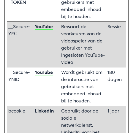
_TOKEN
gebruikers met
embedded inhoud
bij te houden.
__Secure-
YouTube
Bewaart de
Sessie
YEC
voorkeuren van de
videospeler van de
gebruiker met
ingesloten YouTube-
video
__Secure-
YouTube
Wordt gebruikt om
180
YNID
de interactie van
dagen
gebruikers met
embedded inhoud
bij te houden.
bcookie
LinkedIn
Gebruikt door de
1 jaar
sociale
netwerkdienst,
LinkedIn, voor het