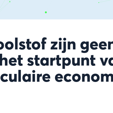
oolstof zijn gee
het startpunt v
rculaire econom