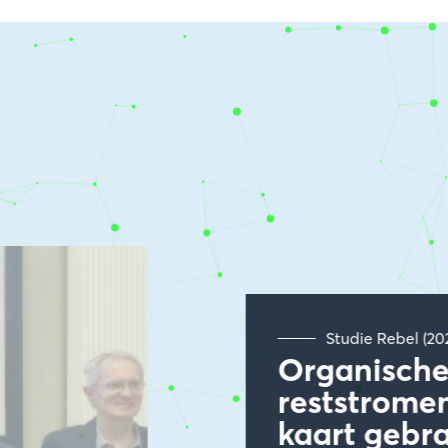
Studie Rebel (20
Organisch
reststromen
kaart gebr