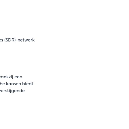
s (SDR)-netwerk
Dankzij een
che kansen biedt
verstijgende