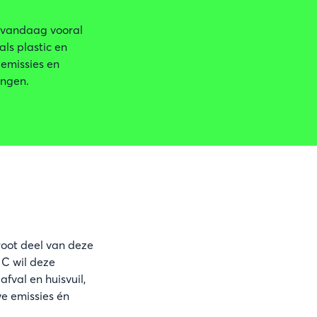
t vandaag vooral
als plastic en
 emissies en
ingen.
groot deel van deze
 C wil deze
fval en huisvuil,
e emissies én