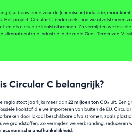
langrijke bouwsteen voor de (chemische) industrie, maar kom
en. Het project 'Circular C' onderzoekt hoe we afvalstromen zo
zetten als circulaire koolstofbronnen. Zo vermijden we fossiele
 klimaatneutrale industrie in de regio Gent-Terneuzen-Vliss
s Circular C belangrijk?
ze regio stoot jaarlijks meer dan
22 miljoen ton CO₂
uit. Een 
fossiele koolstof, die we importeren van buiten de EU. Circular
orbreken door lokaal beschikbare afvalstromen, zoals plastic a
ieuwe grondstoffen. Zo vermijden we verbranding, reduceren w
ze
economische onafhankelijkheid
.