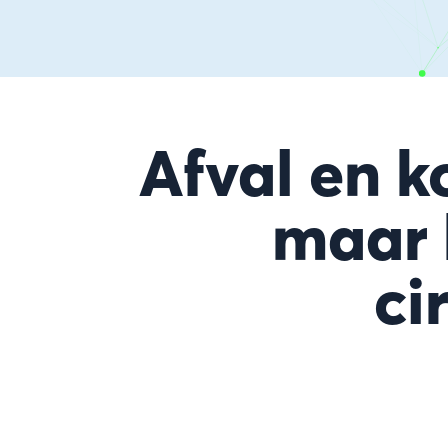
Afval en k
maar 
ci