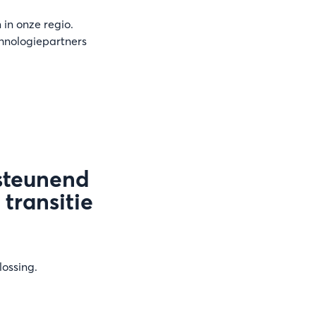
 in onze regio.
hnologiepartners
steunend
transitie
ossing.