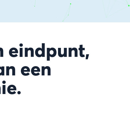
n eindpunt,
an een
ie.