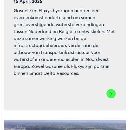
15 April, 2026
Gasunie en Fluxys hydrogen hebben een
overeenkomst ondertekend om samen
grensoverstijgende waterstofverbindingen
tussen Nederland en België te ontwikkelen. Met
deze samenwerking werken beide
infrastructuurbeheerders verder aan de
uitbouw van transportinfrastructuur voor
waterstof en andere moleculen in Noordwest
Europa. Zowel Gasunie als Fluxys zijn partner
binnen Smart Delta Resources.
Lees
meer
over
Fluxys
en
Gasunie