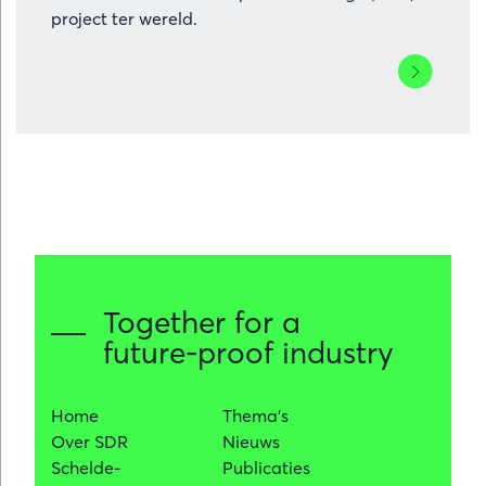
project ter wereld.
Lees
meer
over
Yara
Sluiskil
bewijst
zich
als
cruciale
schakel
Together for a
in
future-proof industry
de
Europese
energie-
Home
Thema's
en
Over SDR
Nieuws
grondstoffe
Schelde-
Publicaties