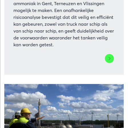
ammoniak in Gent, Terneuzen en Vlissingen
mogelijk te maken. Een onafhankelijke
risicoanalyse bevestigt dat dit veilig en efficiënt
kan gebeuren, zowel van truck naar schip als
van schip naar schip, en geeft duidelijkheid over
de voorwaarden waaronder het tanken veilig
kan worden getest.
Lees
meer
over
North
Sea
Port
bereidt
haven
voor
op
alternatiev