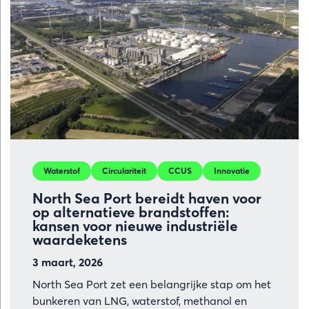
werken
samen
aan
grensoverst
waterstofve
Waterstof
Circulariteit
CCUS
Innovatie
North Sea Port bereidt haven voor
op alternatieve brandstoffen:
kansen voor nieuwe industriële
waardeketens
3 maart, 2026
North Sea Port zet een belangrijke stap om het
bunkeren van LNG, waterstof, methanol en