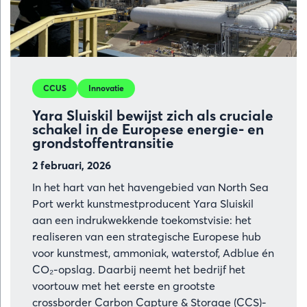
brandstoffe
kansen
voor
nieuwe
industriële
CCUS
Innovatie
waardeket
Yara Sluiskil bewijst zich als cruciale
schakel in de Europese energie- en
grondstoffentransitie
2 februari, 2026
In het hart van het havengebied van North Sea
Port werkt kunstmestproducent Yara Sluiskil
aan een indrukwekkende toekomstvisie: het
realiseren van een strategische Europese hub
voor kunstmest, ammoniak, waterstof, Adblue én
CO₂-opslag. Daarbij neemt het bedrijf het
voortouw met het eerste en grootste
crossborder Carbon Capture & Storage (CCS)-