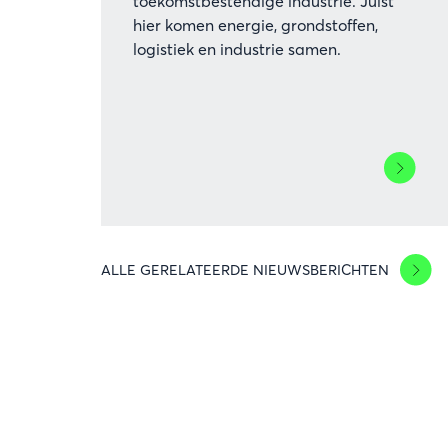
toekomstbestendige industrie. Juist
hier komen energie, grondstoffen,
logistiek en industrie samen.
Lees
meer
over
Minister
van
ALLE GERELATEERDE NIEUWSBERICHTEN
Klimaat
en
Groene
Groei
Stientje
van
Veldhove