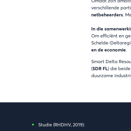
Omdat zo’n ambiti
verschillende part
netbeheerders
. M
In die samenwerkin
Om efficiënt en g
Schelde-Deltaregi
en de economie
.
Smart Delta Resou
(
SDR FL
) die beid
duurzame industri
Studie (RHDHV, 2019):