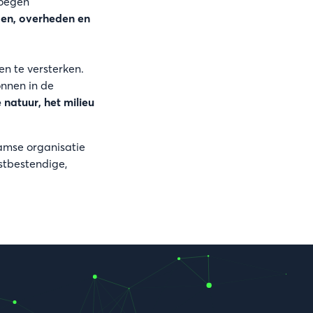
loegen
ngen, overheden en
en te versterken.
onnen in de
natuur, het milieu
amse organisatie
stbestendige,