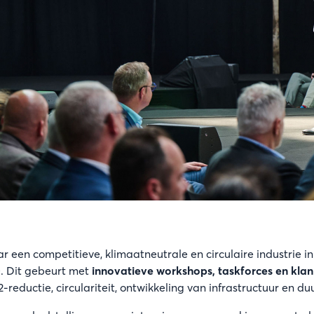
 een competitieve, klimaatneutrale en circulaire industrie i
0. Dit gebeurt met
innovatieve workshops, taskforces en kl
2-reductie, circulariteit, ontwikkeling van infrastructuur en d