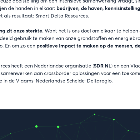
euze doelstelling om een intensieve samenwerking vraagt, s
ijen de handen in elkaar:
bedrijven, de haven, kennisinstelli
et als resultaat: Smart Delta Resources.
g zit onze sterkte.
Want het is ons doel om elkaar te helpen 
edeeld gebruik te maken van onze grondstoffen en energiebr
o. En om zo een
positieve impact te maken op de mensen, de 
rces heeft een Nederlandse organisatie (
SDR NL
) en een Vla
e samenwerken aan crossborder oplossingen voor een toekom
e in de Vlaams-Nederlandse Schelde-Deltaregio.