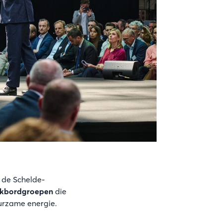
n de Schelde-
ankbordgroepen
die
uurzame energie.