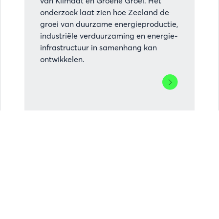
van Klimaat en Groene Groei. Het
onderzoek laat zien hoe Zeeland de
groei van duurzame energieproductie,
industriële verduurzaming en energie-
infrastructuur in samenhang kan
ontwikkelen.
Lees
meer
over
Zeeland
overhandigt
rapport
aan
staatssecretaris
De
Bat:
regio
n
klaar