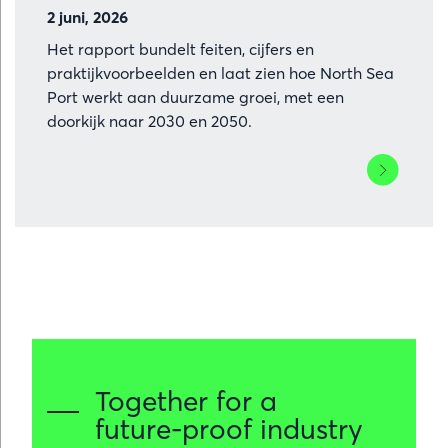
2 juni, 2026
Het rapport bundelt feiten, cijfers en
praktijkvoorbeelden en laat zien hoe North Sea
Port werkt aan duurzame groei, met een
doorkijk naar 2030 en 2050.
Lees
meer
over
North
Sea
Port
publiceert
eerste
duurzaamhe
Together for a
future-proof industry