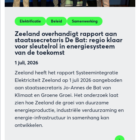
en
industrieclu
Elektrificatie
Beleid
Samenwerking
Smart
Delta
Zeeland overhandigt rapport aan
Resources
staatssecretaris De Bat: regio klaar
voor sleutelrol in energiesysteem
van de toekomst
1 juli, 2026
Zeeland heeft het rapport Systeemintegratie
Elektriciteit Zeeland op 1 juli 2026 aangeboden
aan staatssecretaris Jo-Annes de Bat van
Klimaat en Groene Groei. Het onderzoek laat
zien hoe Zeeland de groei van duurzame
energieproductie, industriële verduurzaming en
energie-infrastructuur in samenhang kan
ontwikkelen.
Lees