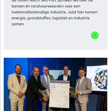
kansen én randvoorwaarden voor een
toekomstbestendige industrie. Juist hier komen
energie, grondstoffen, logistiek en industrie
samen.
Lees
meer
over
Minister
van
Klimaat
en
Groene
Groei
Stientje
van
Veldhoven
bezoekt
haven-