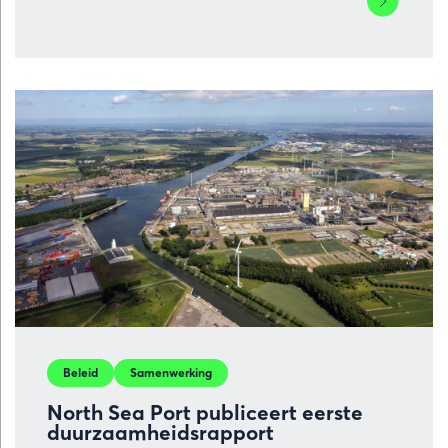
meer
over
Zeeland
overhandig
rapport
aan
staatssecre
De
Bat:
regio
klaar
voor
sleutelrol
in
energiesys
Beleid
Samenwerking
van
de
North Sea Port publiceert eerste
toekomst
duurzaamheidsrapport