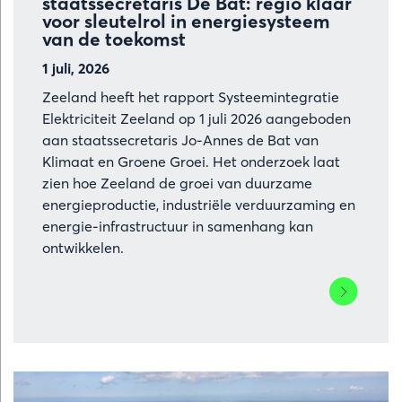
staatssecretaris De Bat: regio klaar
voor sleutelrol in energiesysteem
van de toekomst
1 juli, 2026
Zeeland heeft het rapport Systeemintegratie
Elektriciteit Zeeland op 1 juli 2026 aangeboden
aan staatssecretaris Jo-Annes de Bat van
Klimaat en Groene Groei. Het onderzoek laat
zien hoe Zeeland de groei van duurzame
energieproductie, industriële verduurzaming en
energie-infrastructuur in samenhang kan
ontwikkelen.
Lees
meer
over
Zeeland
overhandig
rapport