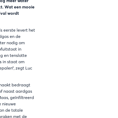
 nog meer water
kt. Wat een mooie
fval wordt
ls eerste levert het
rdgas en de
ater nodig om
uitstoot in
g en tenslotte
s in staat om
epalen”, zegt Luc
l maakt bedraagt
tof naast aardgas
aas, geïnfiltreerd
de nieuwe
an de totale
praken met de