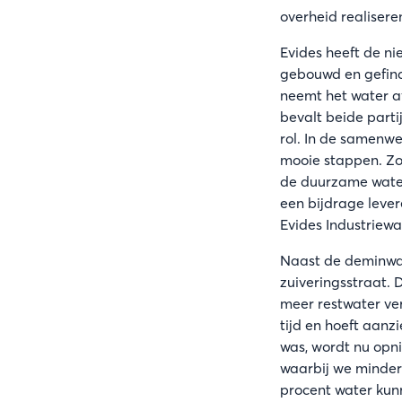
overheid realisere
Evides heeft de n
gebouwd en gefina
neemt het water a
bevalt beide parti
rol. In de samenw
mooie stappen. Zo 
de duurzame wate
een bijdrage lever
Evides Industriewa
Naast de deminwat
zuiveringsstraat.
meer restwater ve
tijd en hoeft aanz
was, wordt nu opni
waarbij we minder 
procent water kunn