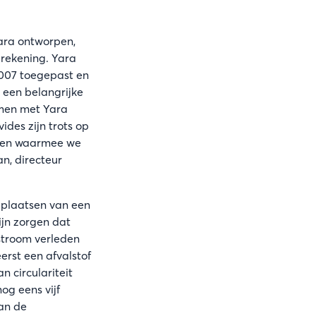
ara ontworpen,
 rekening. Yara
2007 toegepast en
 een belangrijke
amen met Yara
des zijn trots op
t en waarmee we
n, directeur
 plaatsen van een
ijn zorgen dat
stroom verleden
erst een afvalstof
 circulariteit
og eens vijf
van de