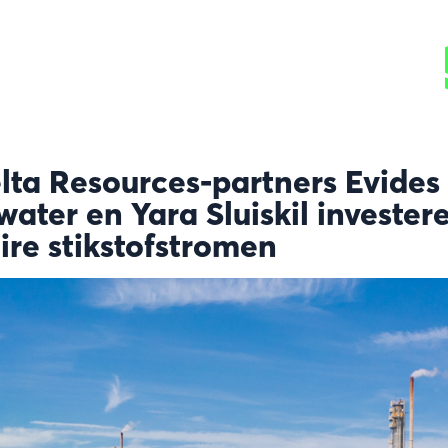
lta Resources-partners Evides
water en Yara Sluiskil investe
aire stikstofstromen