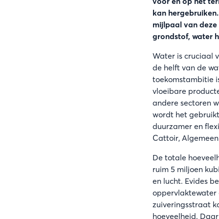
voor en op het ter
kan hergebruiken.
mijlpaal van deze
grondstof, water 
Water is cruciaal v
de helft van de wa
toekomstambitie i
vloeibare product
andere sectoren w
wordt het gebruikt
duurzamer en flexi
Cattoir, Algemeen 
De totale hoeveelh
ruim 5 miljoen kub
en lucht. Evides b
oppervlaktewater e
zuiveringsstraat k
hoeveelheid. Daar