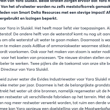
rein van Yara Sluiskil. Beide straten zorgen ervoor dat Yara
 Van het afvalwater worden nu zelfs meststofkorrels gemaa
 leden van Smart Delta Resources met een stevige impact! A
hergebruikt en lozingen beperkt.
oor Yara in Sluiskil. Het heeft maar liefst vier toepassingen. A
terstof. De andere helft van de waterstof komt nu nog uit aa
s om alle waterstof uit water te gaan maken. Daarnaast is w
en te maken zoals AdBlue of ammoniakwater waarmee stikstof
ordt voorkomen. Ook voor het maken van stoom is water nodi
 voor het koelen van processen. “De nieuwe straten stellen on
beler te werken. Twee pijlers die de toekomst van onze site b
Directeur van Yara Sluiskil.
eid zuiver water die Evides Industriewater voor Yara Sluiski
ieke meter per jaar. Daarmee is het de belangrijkste gronds
etrekt het water uit drie bronnen, namelijk regenwater uit de M
n restwater uit verschillende fabrieken op het terrein. Met 
an nog meer restwater verwerkt worden, tot ruim een derde v
mee kan Yara opnieuw een doelstelling van de Maatwerkafs