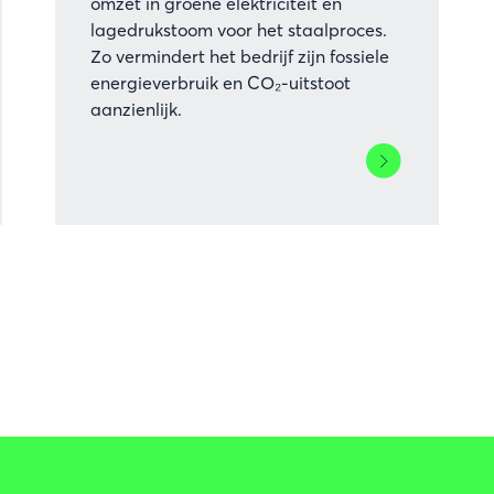
omzet in groene elektriciteit en
lagedrukstoom voor het staalproces.
Zo vermindert het bedrijf zijn fossiele
energieverbruik en CO₂-uitstoot
aanzienlijk.
Lees
meer
over
ve
ArcelorMittal
Belgium
investeert
ik
in
stoomturbine
water
voor
groene
n
energie
en
koolstofarme