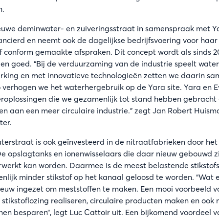
n.
ieuwe deminwater- en zuiveringsstraat in samenspraak met Y
ncierd en neemt ook de dagelijkse bedrijfsvoering voor haar
f conform gemaakte afspraken. Dit concept wordt als sinds 
jen goed. “Bij de verduurzaming van de industrie speelt water
erking en met innovatieve technologieën zetten we daarin s
verhogen we het waterhergebruik op de Yara site. Yara en Evi
roplossingen die we gezamenlijk tot stand hebben gebrach
en aan een meer circulaire industrie.” zegt Jan Robert Huisma
ter.
erstraat is ook geïnvesteerd in de nitraatfabrieken door het
 De opslagtanks en ionenwisselaars die daar nieuw gebouwd z
rwerkt kan worden. Daarmee is de meest belastende stikstof
ienlijk minder stikstof op het kanaal geloosd te worden. “Wat e
euw ingezet om meststoffen te maken. Een mooi voorbeeld van
stikstoflozing realiseren, circulaire producten maken en ook n
en besparen”, legt Luc Cattoir uit. Een bijkomend voordeel 