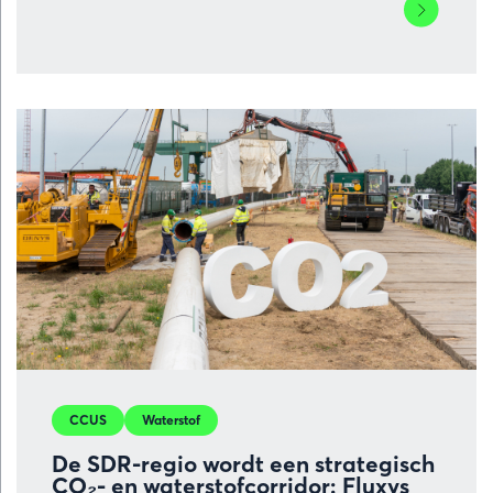
Lees
meer
over
North
Sea
Port
bereidt
haven
voor
op
alternatiev
brandstoffe
kansen
voor
nieuwe
industriële
CCUS
Waterstof
waardeket
De SDR-regio wordt een strategisch
CO₂- en waterstofcorridor: Fluxys