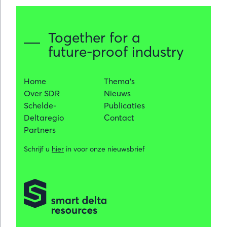
een
strategisch
CO₂-
Together for a
en
future-proof industry
waterstofco
Fluxys
bouwt
Home
Thema's
aan
Over SDR
Nieuws
Belgische
Schelde-
Publicaties
backbone
Deltaregio
Contact
voor
Partners
de
industrie
Schrijf u
hier
in voor onze nieuwsbrief
van
morgen