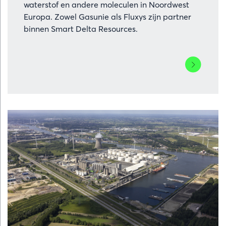
waterstof en andere moleculen in Noordwest
Europa. Zowel Gasunie als Fluxys zijn partner
binnen Smart Delta Resources.
Lees
meer
over
Fluxys
en
Gasunie
werken
samen
aan
grensoverst
waterstofve