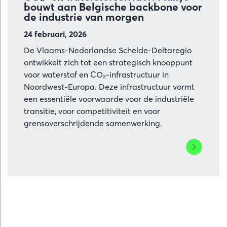
bouwt aan Belgische backbone voor
de industrie van morgen
24 februari, 2026
De Vlaams-Nederlandse Schelde-Deltaregio
ontwikkelt zich tot een strategisch knooppunt
voor waterstof en CO₂-infrastructuur in
Noordwest-Europa. Deze infrastructuur vormt
een essentiële voorwaarde voor de industriële
transitie, voor competitiviteit en voor
grensoverschrijdende samenwerking.
Lees
meer
over
De
SDR-
regio
wordt