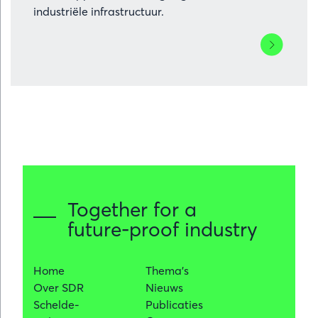
industriële infrastructuur.
Lees
meer
over
LBC
Tank
Terminals
werkt
in
Vlissingen
aan
Together for a
Green
future-proof industry
Energy
Hub
voor
Home
Thema's
ammoniak,
Over SDR
Nieuws
waterstof
Schelde-
Publicaties
en