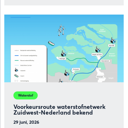
over
Belangrijke
stap
voor
groene
waterstof
productie
in
Vlissingen:
SDE++
subsidie
voor
VoltH2
Waterstof
Voorkeursroute waterstofnetwerk
Zuidwest-Nederland bekend
29 juni, 2026