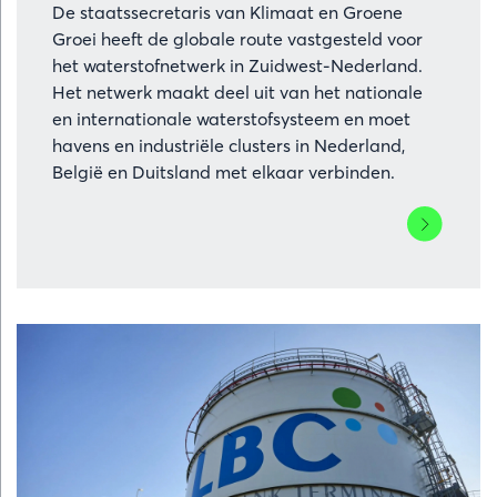
De staatssecretaris van Klimaat en Groene
Groei heeft de globale route vastgesteld voor
het waterstofnetwerk in Zuidwest-Nederland.
Het netwerk maakt deel uit van het nationale
en internationale waterstofsysteem en moet
havens en industriële clusters in Nederland,
België en Duitsland met elkaar verbinden.
Lees
meer
over
Voorkeursr
waterstofn
Zuidwest-
Nederland
bekend