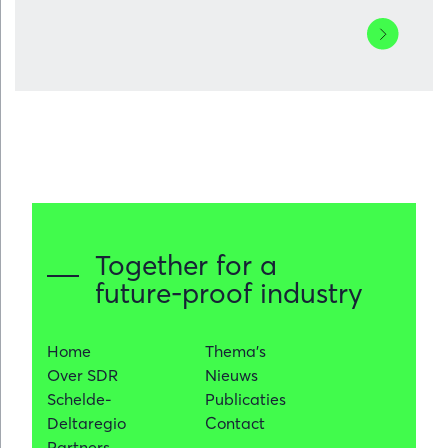
Lees
meer
over
Belangrijke
stap
richting
nieuw
warmtesys
Kanaalzon
Gent-
Together for a
Terneuzen
future-proof industry
Home
Thema's
Over SDR
Nieuws
Schelde-
Publicaties
Deltaregio
Contact
Partners