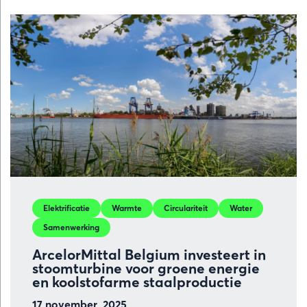
in
Oost-
Vlaanderen
van
verborgen
bron
tot
industriële
kracht
Elektrificatie
Warmte
Circulariteit
Water
Samenwerking
ArcelorMittal Belgium investeert in
stoomturbine voor groene energie
en koolstofarme staalproductie
17 november, 2025