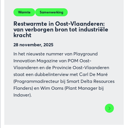
Warmte
Samenwerking
Restwarmte in Oost-Vlaanderen:
van verborgen bron tot industriële
kracht
28 november, 2025
In het nieuwste nummer van Playground
Innovation Magazine van POM Oost-
Vlaanderen en de Provincie Oost-Vlaanderen
staat een dubbelinterview met Carl De Maré
(Programmadirecteur bij Smart Delta Resources
Flanders) en Wim Ooms (Plant Manager bij
Indaver).
Lees
meer
over
Restwarmt