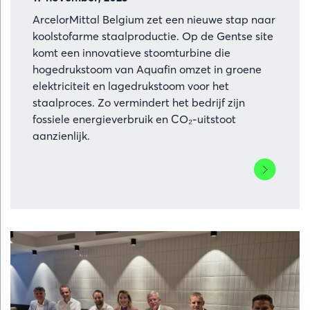
ArcelorMittal Belgium zet een nieuwe stap naar
koolstofarme staalproductie. Op de Gentse site
komt een innovatieve stoomturbine die
hogedrukstoom van Aquafin omzet in groene
elektriciteit en lagedrukstoom voor het
staalproces. Zo vermindert het bedrijf zijn
fossiele energieverbruik en CO₂-uitstoot
aanzienlijk.
Lees
meer
over
ArcelorMitt
Belgium
investeert
in
stoomturbi
voor