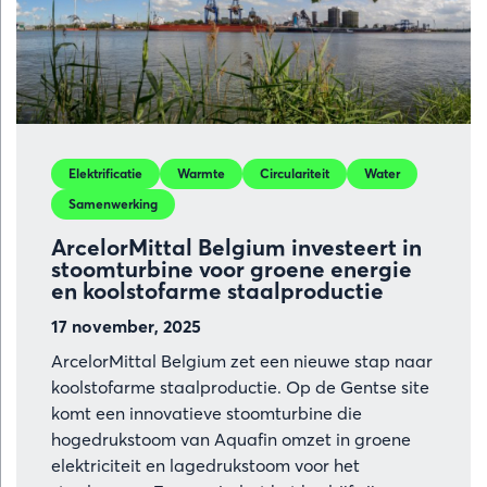
tot
industriële
kracht
Elektrificatie
Warmte
Circulariteit
Water
Samenwerking
ArcelorMittal Belgium investeert in
stoomturbine voor groene energie
en koolstofarme staalproductie
17 november, 2025
ArcelorMittal Belgium zet een nieuwe stap naar
koolstofarme staalproductie. Op de Gentse site
komt een innovatieve stoomturbine die
hogedrukstoom van Aquafin omzet in groene
elektriciteit en lagedrukstoom voor het