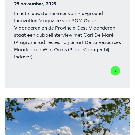
28 november, 2025
In het nieuwste nummer van Playground
Innovation Magazine van POM Oost-
Vlaanderen en de Provincie Oost-Vlaanderen
staat een dubbelinterview met Carl De Maré
(Programmadirecteur bij Smart Delta Resources
Flanders) en Wim Ooms (Plant Manager bij
Indaver).
Lees
meer
over
Restwarmt
in
Oost-
Vlaanderen
van
verborgen
bron