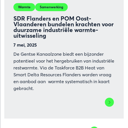
Warmte
Samenwerking
SDR Flanders en POM Oost-
Vlaanderen bundelen krachten voor
duurzame industriële warmte-
uitwisseling
7 mei, 2025
De Gentse Kanaalzone biedt een bijzonder
potentieel voor het hergebruiken van industriële
restwarmte. Via de Taskforce B2B Heat van
Smart Delta Resources Flanders worden vraag
en aanbod aan warmte systematisch in kaart
gebracht.
Lees
meer
over
SDR
Flanders