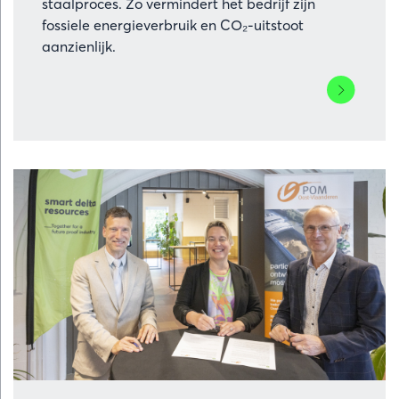
staalproces. Zo vermindert het bedrijf zijn
fossiele energieverbruik en CO₂-uitstoot
aanzienlijk.
Lees
meer
over
ArcelorMitt
Belgium
investeert
in
stoomturbi
voor
groene
energie
en
koolstofar
staalproduc