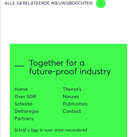
ALLE GERELATEERDE NIEUWSBERICHTEN
en
POM
Oost-
Vlaandere
bundelen
krachten
voor
duurzame
Together for a
industriële
future-proof industry
warmte-
uitwisseling
Home
Thema's
Over SDR
Nieuws
Schelde-
Publicaties
Deltaregio
Contact
Partners
Schrijf u
hier
in voor onze nieuwsbrief