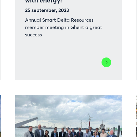
with energy!
25 september, 2023
Annual Smart Delta Resources
member meeting in Ghent a great
success
Lees
meer
over
SDR
Summit
t
2023
is
bursting
with
energy!