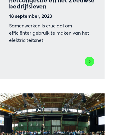
netcongestie en het Zeeuwse
bedrijfsleven
18 september, 2023
Samenwerken is cruciaal om
efficiënter gebruik te maken van het
elektriciteitsnet.
Lees
meer
over
Informatiemiddag
netcongestie
en
het
Zeeuwse
bedrijfsleven