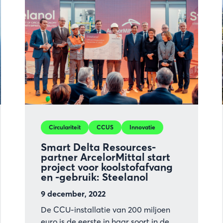
samenwerking
verder
uit
Circulariteit
CCUS
Innovatie
Smart Delta Resources-
partner ArcelorMittal start
project voor koolstofafvang
en -gebruik: Steelanol
9 december, 2022
De CCU-installatie van 200 miljoen
euro is de eerste in haar soort in de