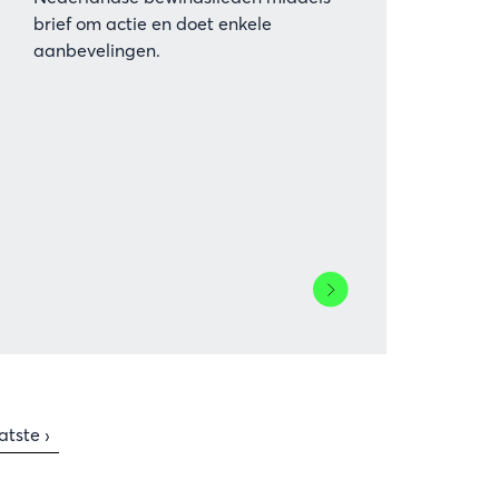
brief om actie en doet enkele
aanbevelingen.
Lees
meer
over
Energiecrisis
en
stikstofeisen
nde
atste
atste ›
hebben
a
gina
forse
impact