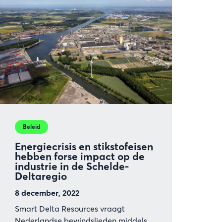
voor
groenewaterstoffabrie
in
Zeeland
Beleid
Energiecrisis en stikstofeisen
hebben forse impact op de
industrie in de Schelde-
Deltaregio
8 december, 2022
Smart Delta Resources vraagt
Nederlandse bewindslieden middels