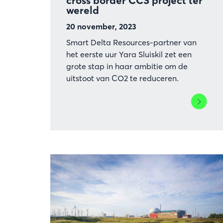
cross border CCS project ter
wereld
20 november, 2023
Smart Delta Resources-partner van
het eerste uur Yara Sluiskil zet een
grote stap in haar ambitie om de
uitstoot van CO2 te reduceren.
Lees
meer
over
Yara
Sluiskil
realiseer
eerste
cross
border
CCS
project