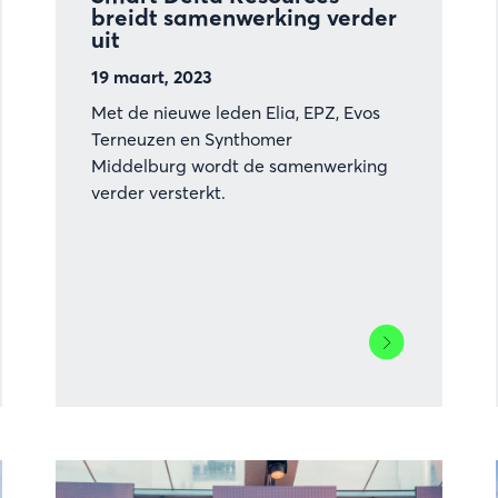
breidt samenwerking verder
uit
19 maart, 2023
Met de nieuwe leden Elia, EPZ, Evos
Terneuzen en Synthomer
Middelburg wordt de samenwerking
verder versterkt.
Lees
meer
over
:
Smart
ma
Delta
Resources
f
breidt