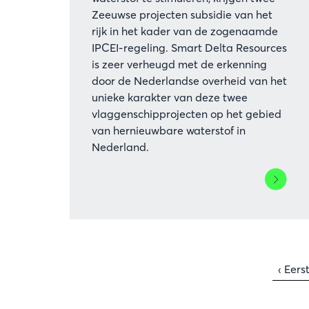
Zeeuwse projecten subsidie ​​van het
rijk in het kader van de zogenaamde
IPCEI-regeling. Smart Delta Resources
is zeer verheugd met de erkenning
door de Nederlandse overheid van het
unieke karakter van deze twee
vlaggenschipprojecten op het gebied
van hernieuwbare waterstof in
Nederland.
Lees
meer
over
Twee
Zeeuwse
Paginering
baanbre
Eerst
‹ Eers
projecte
pagin
groene
watersto