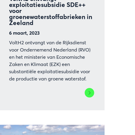
exploitatiesubsidie SDE++
voor
groenewaterstoffabrieken in
Zeeland
6 maart, 2023
VoltH2 ontvangt van de Rijksdienst
voor Ondernemend Nederland (RVO)
en het ministerie van Economische
Zaken en Klimaat (EZK) een
substantiële exploitatiesubsidie voor
de productie van groene waterstof.
Lees
meer
over
VoltH2
ontvangt
exploitatiesubsidie
SDE++