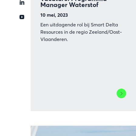
Manager Waterstof
10 mei, 2023
Een uitdagende rol bij Smart Delta
Resources in de regio Zeeland/Oost-
Vlaanderen.
Lees
meer
over
Vacature
Program
Manager
Watersto